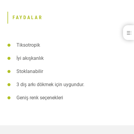
FAYDALAR
Moldastone® CN
FAYDALAR
Tiksotropik
İNDIRILEBILIR IÇERIKLER
İLETIŞIM
İyi akışkanlık
Stoklanabilir
3 diş arkı dökmek için uygundur.
Geniş renk seçenekleri