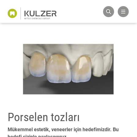
Porselen tozları
Mükemmel estetik, veneerler için hedefimizdir. Bu
hedefi sizinle paylaşıyoruz.