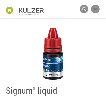
Signum
liquid
®