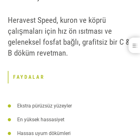
Heravest Speed, kuron ve köprü
çalışmaları için hız ön ısıtması ve
geleneksel fosfat bağlı, grafitsiz bir C &
Heravest® Speed (Hızlı Isıtma)
B döküm revetman.
FAYDALAR
İNDIRILEBILIR IÇERIKLER
İLETIŞIM
FAYDALAR
Ekstra pürüzsüz yüzeyler
En yüksek hassasiyet
Hassas uyum dökümleri