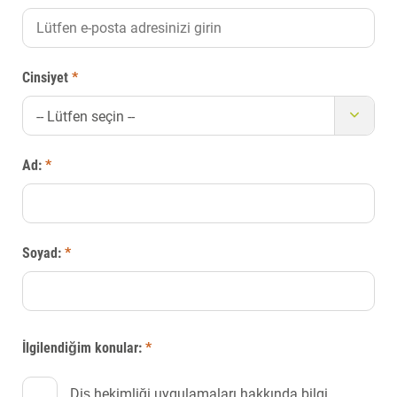
Cinsiyet
*
-- Lütfen seçin --
Ad:
*
Soyad:
*
İlgilendiğim konular:
*
Diş hekimliği uygulamaları hakkında bilgi