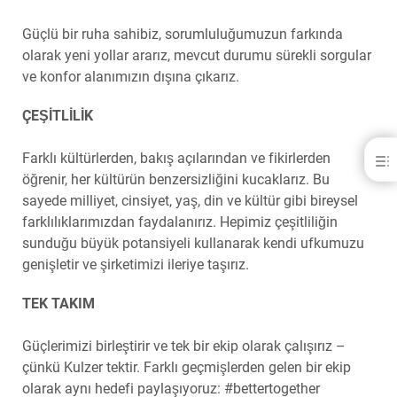
Güçlü bir ruha sahibiz, sorumluluğumuzun farkında
olarak yeni yollar ararız, mevcut durumu sürekli sorgular
ve konfor alanımızın dışına çıkarız.
ÇEŞİTLİLİK
Farklı kültürlerden, bakış açılarından ve fikirlerden
About Kulzer
öğrenir, her kültürün benzersizliğini kucaklarız. Bu
BIZ KIMIZ
sayede milliyet, cinsiyet, yaş, din ve kültür gibi bireysel
DEĞERLERIMIZ
farklılıklarımızdan faydalanırız. Hepimiz çeşitliliğin
TEMEL DEĞERLERİMİZ
sunduğu büyük potansiyeli kullanarak kendi ufkumuzu
FACTS & FIGURES
genişletir ve şirketimizi ileriye taşırız.
GÜVENEBILECEĞINIZ ŞEYLER
YÖNETIM
TEK TAKIM
BASIN İLETIŞIM
SON BASIN BÜLTENLERI
Güçlerimizi birleştirir ve tek bir ekip olarak çalışırız –
çünkü Kulzer tektir. Farklı geçmişlerden gelen bir ekip
olarak aynı hedefi paylaşıyoruz: #bettertogether